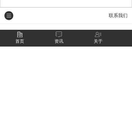
联系我们
联系我们
首页
资讯
关于
contact us
电话：13940734448
邮编：115100
网址：www.bsref.cn
地址：辽宁省营口市南楼经济开发区高
庄村