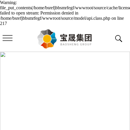
Warning:
file_put_contents(/home/bsrefjbbsmrfegf/wwwroot/source/cache/licens
failed to open stream: Permission denied in
/home/bsrefjbbsmrfegf/wwwroot/source/model/api.class.php on line
217