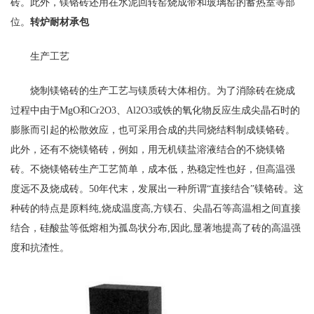
砖。此外，镁铬砖还用在水泥回转窑烧成带和玻璃窑的蓄热室等部
位。
转炉耐材承包
生产工艺
烧制镁铬砖的生产工艺与镁质砖大体相仿。为了消除砖在烧成
过程中由于MgO和Cr2O3、Al2O3或铁的氧化物反应生成尖晶石时的
膨胀而引起的松散效应，也可采用合成的共同烧结料制成镁铬砖。
此外，还有不烧镁铬砖，例如，用无机镁盐溶液结合的不烧镁铬
砖。不烧镁铬砖生产工艺简单，成本低，热稳定性也好，但高温强
度远不及烧成砖。50年代末，发展出一种所谓“直接结合”镁铬砖。这
种砖的特点是原料纯,烧成温度高,方镁石、尖晶石等高温相之间直接
结合，硅酸盐等低熔相为孤岛状分布,因此,显著地提高了砖的高温强
度和抗渣性。