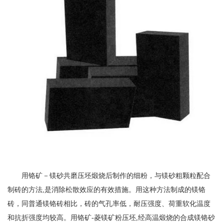
用铬矿－镁砂共磨压坯煅烧后制作的细粉，与镁砂粗颗粒配合
制砖的方法,是消除松散效应的有效措施。用这种方法制成的镁铬
砖，同普通镁铬砖相比，砖的气孔率低，耐压强度、荷重软化温度
和抗折强度均较高。用铬矿-菱镁矿粉压坯,经高温煅烧的合成镁铬砂