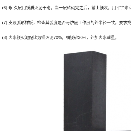
(6) 永 久层用镁质火泥干砌。当一层砖砌完之后，铺上镁灰，用平铲
(7) 支设弧形样板，检查其弧度是否与炉底工作层的外半径一致。要求
(8) 卤水镁火泥配比为镁火泥70%，细镁砂30%，外加卤水适量。