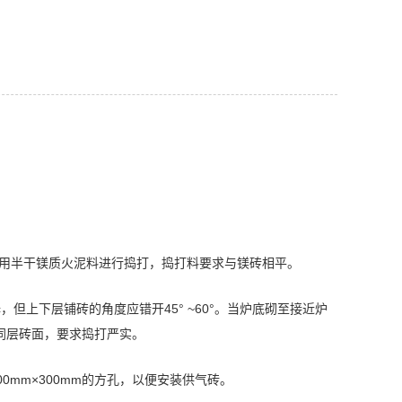
则使用半干镁质火泥料进行捣打，捣打料要求与镁砖相平。
但上下层铺砖的角度应错开45° ~60°。当炉底砌至接近炉
同层砖面，要求捣打严实。
0mm×300mm的方孔，以便安装供气砖。