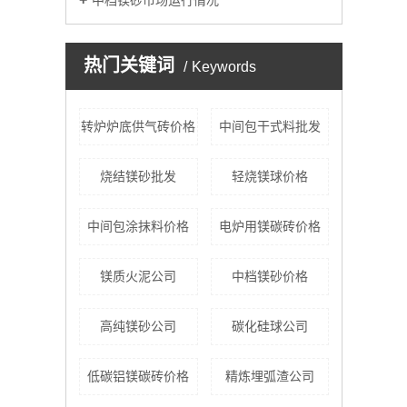
中档镁砂市场运行情况
热门关键词
Keywords
转炉炉底供气砖价格
中间包干式料批发
烧结镁砂批发
轻烧镁球价格
中间包涂抹料价格
电炉用镁碳砖价格
镁质火泥公司
中档镁砂价格
高纯镁砂公司
碳化硅球公司
低碳铝镁碳砖价格
精炼埋弧渣公司