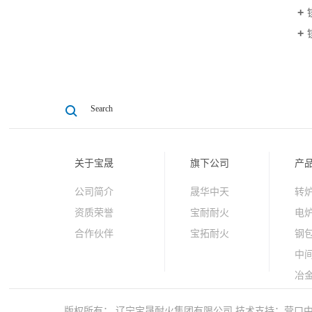
关于宝晟
旗下公司
产
公司简介
晟华中天
转
资质荣誉
宝耐耐火
电
合作伙伴
宝拓耐火
钢
中
冶
原
版权所有： 辽宁宝晟耐火集团有限公司
技术支持：
营口