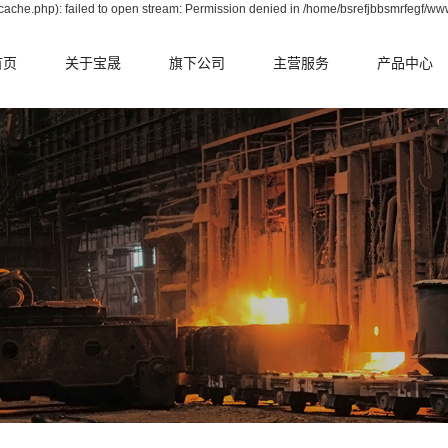
ache.php): failed to open stream: Permission denied in /home/bsrefjbbsmrfegf/ww
首页
关于宝晟
旗下公司
主营服务
产品中心
公司简介
晟华中天
电炉整体承包
转炉篇
资质荣誉
宝耐耐火
转炉整体承包
电炉篇
合作伙伴
宝拓耐火
钢包整体承包
钢包篇
中间包整体承包
中间包篇
鱼雷罐整体承包
冶金辅料篇
铁水包整体承包
原料篇
RH整体承包
转炉掷落式检
系统