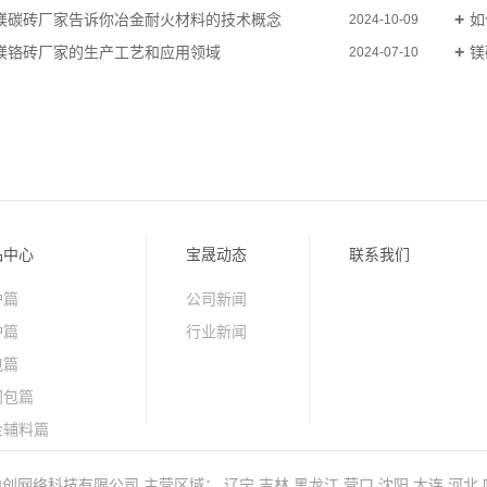
镁碳砖厂家告诉你冶金耐火材料的技术概念
如
2024-10-09
镁铬砖厂家的生产工艺和应用领域
镁
2024-07-10
品中心
宝晟动态
联系我们
炉篇
公司新闻
炉篇
行业新闻
包篇
间包篇
金辅料篇
料篇
中创网络科技有限公司
主营区域：
辽宁
吉林
黑龙江
营口
沈阳
大连
河北