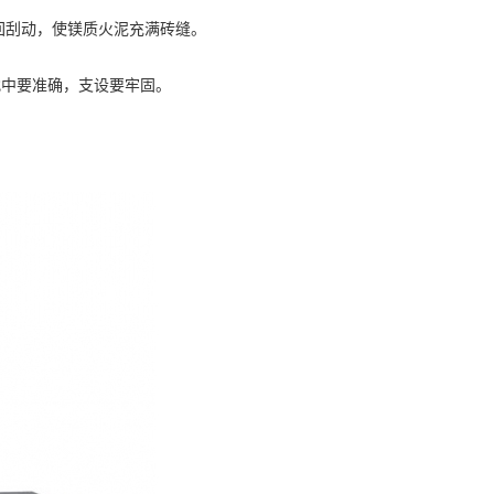
来回刮动，使镁质火泥充满砖缝。
找中要准确，支设要牢固。