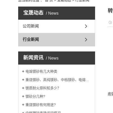
您当前的位置 ：
首 页
>
宝晟动态
>
行业新闻
转
宝晟动态
News
公司新闻
行业新闻
新闻资讯
News
电熔镁砂有几大种类
重烧镁砂、高纯镁砂、中档镁砂、电熔镁砂的用途
镁质耐火原料知多少？
底
镁砂分几种?
重烧镁砂有何用途?