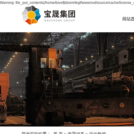
Warning: file_put_contents(/home/bsrefjbbsmrfegf/wwwroot/source/cache/license_c
网站