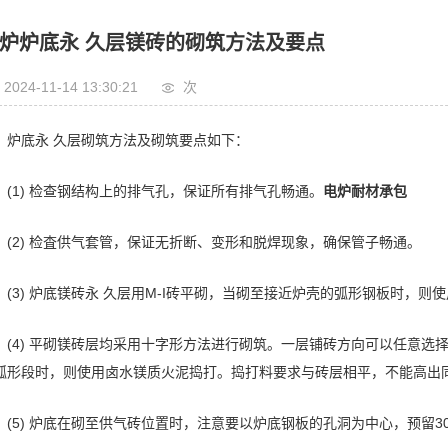
炉炉底永 久层镁砖的砌筑方法及要点
2024-11-14 13:30:21
次
炉底永 久层砌筑方法及砌筑要点如下：
(1) 检查钢结构上的排气孔，保证所有排气孔畅通。
电炉耐材承包
(2) 检査供气套管，保证无折断、变形和脱焊现象，确保管子畅通。
(3) 炉底镁砖永 久层用M-I砖平砌，当砌至接近炉壳的弧形钢板时，
(4) 平砌镁砖层均采用十字形方法进行砌筑。一层铺砖方向可以任意选择，
弧形段时，则使用卤水镁质火泥捣打。捣打料要求与砖层相平，不能高出
(5) 炉底在砌至供气砖位置时，注意要以炉底钢板的孔洞为中心，预留30